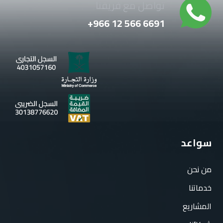
تواصل مع فريقنا
6691 566 12 966+
سواعد
من نحن
خدماتنا
المشاريع